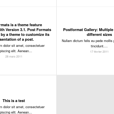
rmats is a theme feature
ith Version 3.1. Post Formats
Postformat Gallery: Multiple
 by a theme to customize its
different sizes
sentation of a post.
Nullam dictum felis eu pede mollis 
 dolor sit amet, consectetuer
tincidunt.…
piscing elit. Aenean…
17 février 2011
28 mars 2011
This is a test
 dolor sit amet, consectetuer
piscing elit. Aenean…