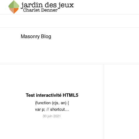
Masonry Blog
Test interactivité HTML5
(function (cjs, an) {
var p; // shortcut…
30 juin 2021