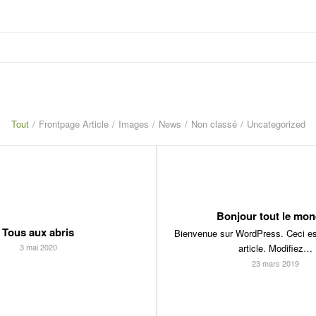
Tout
/
Frontpage Article
/
Images
/
News
/
Non classé
/
Uncategorized
Bonjour tout le mon
Tous aux abris
Bienvenue sur WordPress. Ceci est
3 mai 2020
article. Modifiez…
23 mars 2019