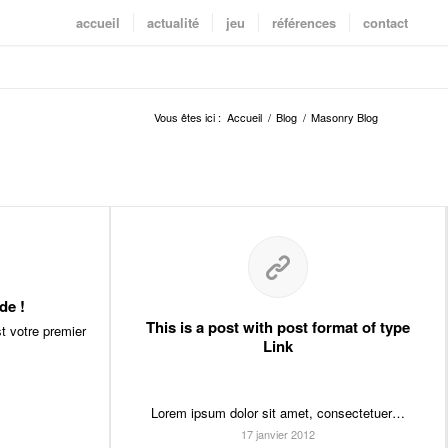
accueil
actualité
jeu
références
contact
Vous êtes ici :
Accueil
/
Blog
/
Masonry Blog
de !
This is a post with post format of type
 votre premier
Link
Lorem ipsum dolor sit amet, consectetuer…
17 janvier 2012