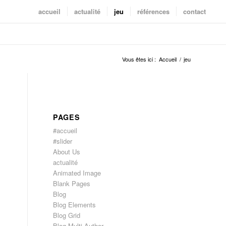
accueil
actualité
jeu
références
contact
Vous êtes ici :
Accueil
/
jeu
PAGES
#accueil
#slider
About Us
actualité
Animated Image
Blank Pages
Blog
Blog Elements
Blog Grid
Blog Multi Author