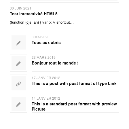
30 JUIN 2021
Test interactivité HTML5
(function (cjs, an) { var p; // shortcut…
3 MAI 2020
Tous aux abris
23 MARS 2019
Bonjour tout le monde !
17 JANVIER 2012
This is a post with post format of type Link
14 JANVIER 2012
This is a standard post format with preview
Picture