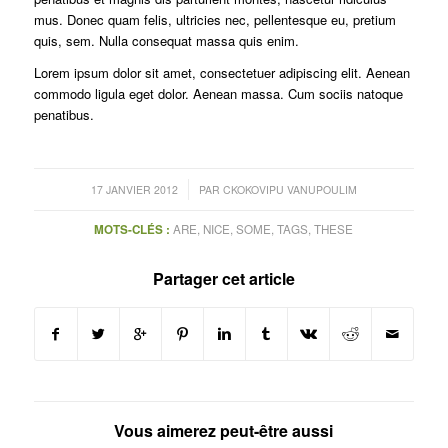
mus. Donec quam felis, ultricies nec, pellentesque eu, pretium
quis, sem. Nulla consequat massa quis enim.
Lorem ipsum dolor sit amet, consectetuer adipiscing elit. Aenean
commodo ligula eget dolor. Aenean massa. Cum sociis natoque
penatibus.
/
17 JANVIER 2012
PAR
CKOKOVIPU VANUPOULIM
MOTS-CLÉS :
ARE
,
NICE
,
SOME
,
TAGS
,
THESE
Partager cet article
Vous aimerez peut-être aussi