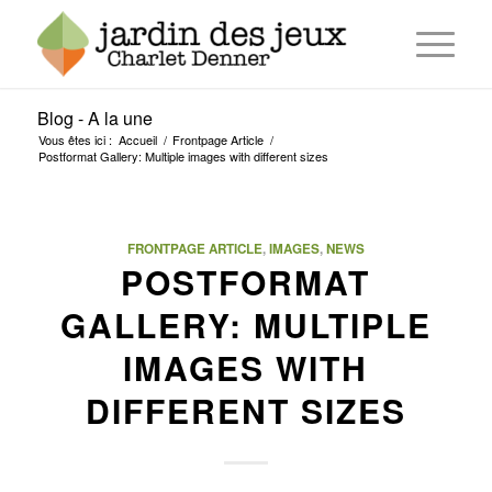
Blog - A la une
Vous êtes ici :
Accueil
/
Frontpage Article
/
Postformat Gallery: Multiple images with different sizes
FRONTPAGE ARTICLE
,
IMAGES
,
NEWS
POSTFORMAT
GALLERY: MULTIPLE
IMAGES WITH
DIFFERENT SIZES