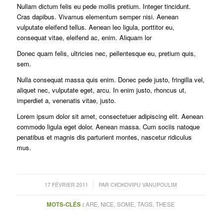
Nullam dictum felis eu pede mollis pretium. Integer tincidunt.
Cras dapibus. Vivamus elementum semper nisi. Aenean
vulputate eleifend tellus. Aenean leo ligula, porttitor eu,
consequat vitae, eleifend ac, enim. Aliquam lor
Donec quam felis, ultricies nec, pellentesque eu, pretium quis,
sem.
Nulla consequat massa quis enim. Donec pede justo, fringilla vel,
aliquet nec, vulputate eget, arcu. In enim justo, rhoncus ut,
imperdiet a, venenatis vitae, justo.
Lorem ipsum dolor sit amet, consectetuer adipiscing elit. Aenean
commodo ligula eget dolor. Aenean massa. Cum sociis natoque
penatibus et magnis dis parturient montes, nascetur ridiculus
mus.
/
17 FÉVRIER 2011
PAR
CKOKOVIPU VANUPOULIM
MOTS-CLÉS :
ARE
,
NICE
,
SOME
,
TAGS
,
THESE